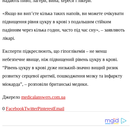
надають пиво, лагери, вина, хереси і лікери.
«Якщо ви вип’єте кілька таких напоїв, ви можете очікувати
підвищення рівня цукру в крові з подальшим стійким
падінням через кілька годин, часто під час сну», – заявляють
лікарі.
Експерти підкреслюють, що гіпоглікемія – не менш
небезпечне явище, ніж підвищений рівень цукру в крові.
“Рівень цукру в крові дуже низький-значно вищий ризик
розвитку серцевої аритмії, пошкодження мозку та інфаркту
міокарда”, – розповіли британські медики.
Джерело
medicalanswers.com.ua
0
Facebook
Twitter
Pinterest
Email