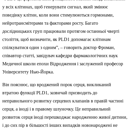
у всіх клітинах, щоб генерувати сигнал, який змінює
поведінку клітин, коли вони стимулюються гормонами,
нейротрансмітерами та факторами росту. Багато
дослідницьких груп працювали протягом останньої чверті
століття, щоб визначити, як PLD1 допомагає клітинам
спілкуватися один з одним”, – говорить доктор Фроман,
співавтор статті, завідувач кафедри фармакологічних наук
Медичної школи епохи Відродження і заслужений професор
Університету Нью-Йорка.
Він пояснює, що вроджений порок серця, викликаний
втратою функції PLD1, зазвичай призводить до
неправильного розвитку серцевих клапанів в правій частині
серця, а іноді і в правому шлуночку. Це неправильний
розвиток серця іноді перешкоджає народженню живої дитини,
і до сих пір в більшості інших випадків новонароджені не