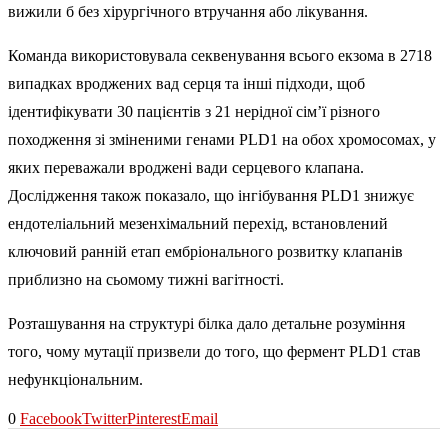
вижили б без хірургічного втручання або лікування.
Команда використовувала секвенування всього екзома в 2718
випадках вроджених вад серця та інші підходи, щоб
ідентифікувати 30 пацієнтів з 21 нерідної сім’ї різного
походження зі зміненими генами PLD1 на обох хромосомах, у
яких переважали вроджені вади серцевого клапана.
Дослідження також показало, що інгібування PLD1 знижує
ендотеліальний мезенхімальний перехід, встановлений
ключовий ранній етап ембріонального розвитку клапанів
приблизно на сьомому тижні вагітності.
Розташування на структурі білка дало детальне розуміння
того, чому мутації призвели до того, що фермент PLD1 став
нефункціональним.
0
Facebook
Twitter
Pinterest
Email