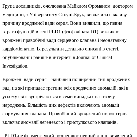
Група дослідників, очолювана Майклом Фроманом, доктором
медицини, з Університету Стоуні-Брук, визначила важливу
причину вродженої вади серця. Вони виявили, що певна
втрата функцій в гені PLD1 (фосфоліпаза D1) викликає
вроджені правобічні вади серцевого клапана і неонатальну
кардіоміопатію. Їх результати детально описані в статті,
опублікованій раніше в інтернеті в Journal of Clinical
Investigation.
Вроджені вади серця – найбільш поширений тип вроджених
вад, на які припадає третина всіх вроджених аномалій, які в
усьому світі зустрічаються в семи випадках на тисячу
народжень. Більшість цих дефектів включають аномалії
формування клапана. Правобічний вроджений порок серця
включає аномалії легеневого і тристулкового клапанів.
“PLD1-це фермент, який розщеплює певний ліпід, виявлений