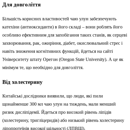
Для довголіття
Більшість корисних властивостей чаю улун забезпечують
катехіни (антиоксиданти) в його складі – вони роблять його
особливо ефективним для запобігання таких станів, як серцеві
захворювання, рак, ожиріння, діабет, окислювальний стрес і
навіть зниження когнітивних функцій, йдеться на сайті
Університету штату Орегон (Oregon State University). А це як
мінімум те, що необхідно для довголіття.
Від холестерину
Китайські дослідники виявили, що люди, які пили
щонайменше 300 мл чаю улун на тиждень, мали менший
ризик дисліпідемії. Йдеться про високий рівень ліпідів
(холестерину, тригліцеридів) або низький рівень холестерину
ліпопротеїнів високої щільності (ЛПВЩ).