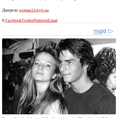
Джерело
woman24.kyiv.ua
0
Facebook
Twitter
Pinterest
Email