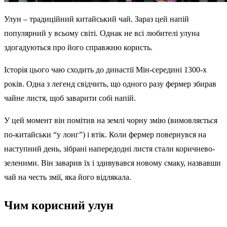
Улун – традиційний китайський чай. Зараз цей напій
популярний у всьому світі. Однак не всі любителі улуна
здогадуються про його справжню користь.
Історія цього чаю сходить до династії Мін-середині 1300-х
років. Одна з легенд свідчить, що одного разу фермер збирав
чайне листя, щоб заварити собі напій.
У цей момент він помітив на землі чорну змію (вимовляється
по-китайськи “у лонг”) і втік. Коли фермер повернувся на
наступний день, зібрані напередодні листя стали коричнево-
зеленими. Він заварив їх і здивувався новому смаку, назвавши
чай на честь змії, яка його відлякала.
Чим корисний улун