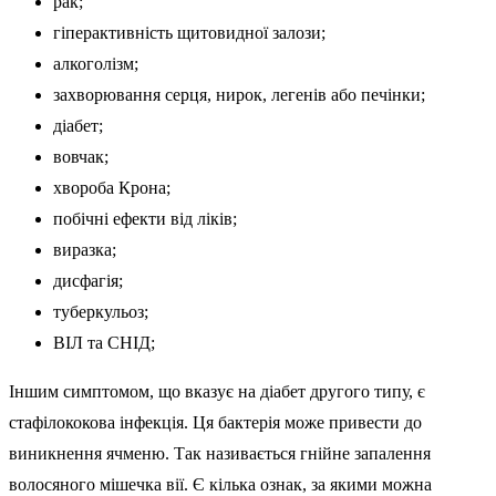
рак;
гіперактивність щитовидної залози;
алкоголізм;
захворювання серця, нирок, легенів або печінки;
діабет;
вовчак;
хвороба Крона;
побічні ефекти від ліків;
виразка;
дисфагія;
туберкульоз;
ВІЛ та СНІД;
Іншим симптомом, що вказує на діабет другого типу, є
стафілококова інфекція. Ця бактерія може привести до
виникнення ячменю. Так називається гнійне запалення
волосяного мішечка вії. Є кілька ознак, за якими можна