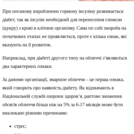
При поганому виробленню гормону інсуліну розвивається
діабет, так як інсулін необхідний для перенесення глюкози
(цукру) з крові в клітини організму. Сама по собі хвороба на
початкових етапах не проявляється, проте є кілька ознак, які
вказують на її розвиток.
Наприклад, при діабеті другого типу на обличчі з’являються
два характерних ознаки.
За даними організації, змарніле обличчя – це перша ознака,
який говорить про наявність діабету. Як відзначають в
Національній службі охорони здоров’я, раптове зниження
обсягів обличчя більш ніж на 5% за 6-17 місяців може бути
викликане різними причинами:
стрес;