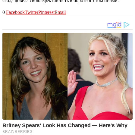
ягода довела свою ефективність в боротьбі з токсинами.
0
Facebook
Twitter
Pinterest
Email