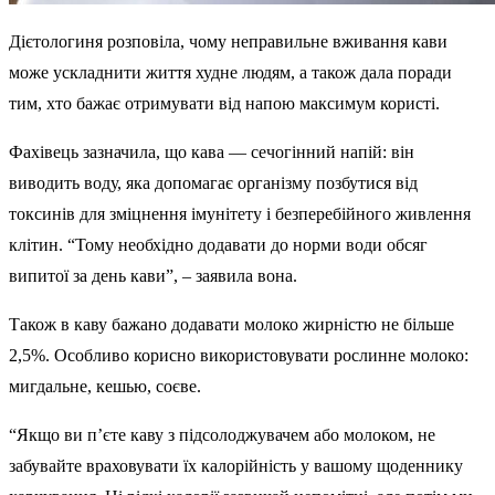
Дієтологиня розповіла, чому неправильне вживання кави
може ускладнити життя худне людям, а також дала поради
тим, хто бажає отримувати від напою максимум користі.
Фахівець зазначила, що кава — сечогінний напій: він
виводить воду, яка допомагає організму позбутися від
токсинів для зміцнення імунітету і безперебійного живлення
клітин. “Тому необхідно додавати до норми води обсяг
випитої за день кави”, – заявила вона.
Також в каву бажано додавати молоко жирністю не більше
2,5%. Особливо корисно використовувати рослинне молоко:
мигдальне, кешью, соєве.
“Якщо ви п’єте каву з підсолоджувачем або молоком, не
забувайте враховувати їх калорійність у вашому щоденнику