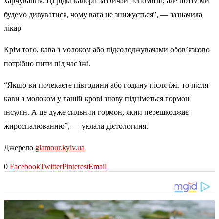
харчування. Ці рідкі калорії зазвичай непомітні, але потім ми
будемо дивуватися, чому вага не знижується”, — зазначила
лікар.
Крім того, кава з молоком або підсолоджувачами обов’язково
потрібно пити під час їжі.
“Якщо ви почекаєте півгодини або годину після їжі, то після
кави з молоком у вашій крові знову підніметься гормон
інсулін. А це дуже сильний гормон, який перешкоджає
жироспалюванню”, — уклала дієтологиня.
Джерело
glamour.kyiv.ua
0
Facebook
Twitter
Pinterest
Email