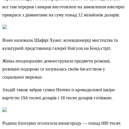
все там перерив і викрав виготовлені на замовлення ювелірні
прикраси з діамантами на суму понад 12 мільйонів доларів.
Вони належали Шафірі Хуанг, колекціонерці мистецтва та
культурній представниці галереї Halcyon на Бонд-стріт.
Жінка неодноразово демонструвала предмети розкоші,
розкішні подорожі та хизувалась своїм багатством у
соціальних мережах
Злодій також забрав сумки Hermes із крокодилової шкіри
вартістю 194 тисячі доларів і 18 тисяч доларів готівкою.
Родина блогерки оголосила винагороду — понад 600 тисяч