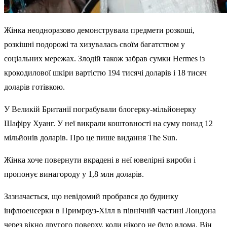
Жінка неодноразово демонструвала предмети розкоші,
розкішні подорожі та хизувалась своїм багатством у
соціальних мережах. Злодій також забрав сумки Hermes із
крокодилової шкіри вартістю 194 тисячі доларів і 18 тисяч
доларів готівкою.
У Великій Британії пограбували блогерку-мільйонерку
Шафіру Хуанг. У неї викрали коштовності на суму понад 12
мільйонів доларів. Про це пише видання The Sun.
Жінка хоче повернути вкрадені в неї ювелірні вироби і
пропонує винагороду у 1,8 млн доларів.
Зазначається, що невідомий пробрався до будинку
інфлюенсерки в Примроуз-Хілл в північній частині Лондона
через вікно другого поверху, коли нікого не було вдома. Він