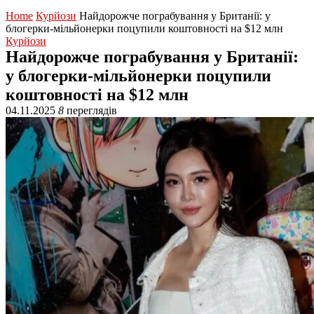
Home
Курйози
Найдорожче пограбування у Британії: у
блогерки-мільйонерки поцупили коштовності на $12 млн
Курйози
Найдорожче пограбування у Британії:
у блогерки-мільйонерки поцупили
коштовності на $12 млн
04.11.2025
8
переглядів