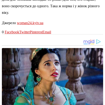
воно скорочується до одного. Така ж норма і у жінок різного
віку.
Джерело
woman24.kyiv.ua
0
Facebook
Twitter
Pinterest
Email