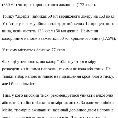
(330 мл) чотирьохпроцентного алкопопа (172 ккал).
Трійку “лідерів” замикає 50 мл вершкового лікеру на 153 ккал.
У п’ятірку також увійшли стандартний келих 12-процентного
вина, який містить 133 ккал і 50 мл джина. Найменш
калорійним напоєм вважається 50 мл кріпленого вина (17,5%).
У ньому міститься близько 77 ккал.
Фахівці уточнюють, що калорії збільшуються в міру
розведення з іншими напоями, такими як кола або тонік. Не
тільки вибір напою впливає на підвищення кров’яного тиску,
але і його кількість.
Тим, у кого високий тиск, рекомендується уникати алкоголю
або вживати його тільки в помірних дозах. За даними клініки
Мейо, “помірне вживання” зазвичай дорівнює двом напоям в
день для чоловіків молодше 65 років. Для тих, хто старше,