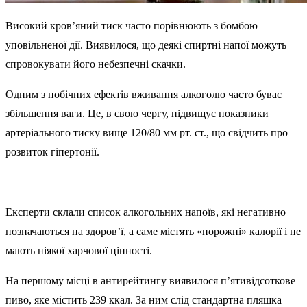
Високий кров’яний тиск часто порівнюють з бомбою
уповільненої дії. Виявилося, що деякі спиртні напої можуть
спровокувати його небезпечні скачки.
Одним з побічних ефектів вживання алкоголю часто буває
збільшення ваги. Це, в свою чергу, підвищує показники
артеріального тиску вище 120/80 мм рт. ст., що свідчить про
розвиток гіпертонії.
Експерти склали список алкогольних напоїв, які негативно
позначаються на здоров’ї, а саме містять «порожні» калорії і не
мають ніякої харчової цінності.
На першому місці в антирейтингу виявилося п’ятивідсоткове
пиво, яке містить 239 ккал. За ним слід стандартна пляшка